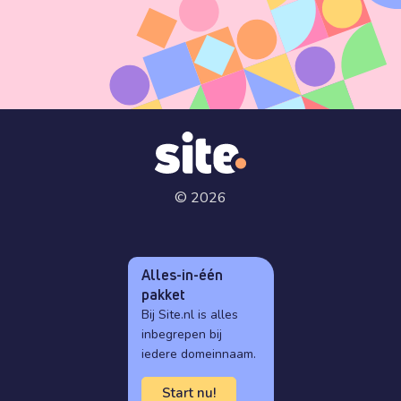
© 2026
Alles-in-één
pakket
Bij Site.nl is alles
inbegrepen bij
iedere domeinnaam.
Start nu!